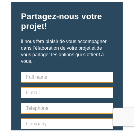
Partagez-nous votre
projet!
Il nous fera plaisir de vous accompagner
dans l’élaboration de votre projet et de
vous partager les options qui s’offrent à
vous.
F
u
l
E
l
-
n
m
a
T
a
m
e
i
e
l
l
*
C
e
*
o
p
m
h