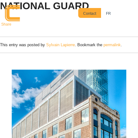
NATIONAL GUARD
Skip to main content
Contact
FR
Share
This entry was posted by
Sylvain Lapierre
. Bookmark the
permalink
.