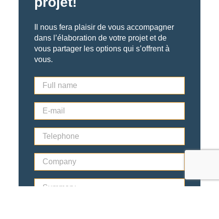
projet!
Il nous fera plaisir de vous accompagner
dans l’élaboration de votre projet et de
vous partager les options qui s’offrent à
vous.
F
u
l
E
l
-
n
m
a
T
a
m
e
i
e
l
l
*
C
e
*
o
p
m
h
S
p
o
u
a
n
m
n
e
m
y
*