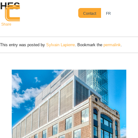
HES
Skip to main content
Contact
FR
Share
This entry was posted by
Sylvain Lapierre
. Bookmark the
permalink
.