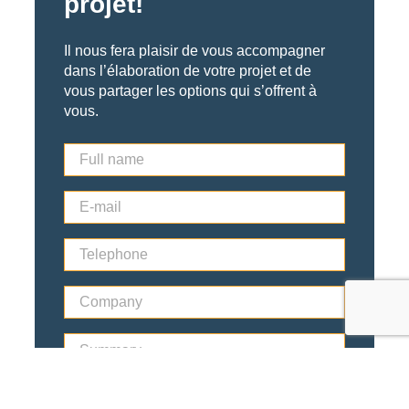
projet!
Il nous fera plaisir de vous accompagner
dans l’élaboration de votre projet et de
vous partager les options qui s’offrent à
vous.
F
u
l
E
l
-
n
m
a
T
a
m
e
i
e
l
l
*
C
e
*
o
p
m
h
S
p
o
u
a
n
m
n
e
m
y
*