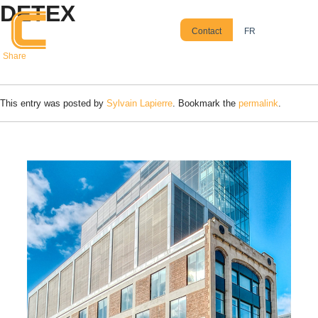
DETEX
Skip to main content
Contact
FR
Share
This entry was posted by
Sylvain Lapierre
. Bookmark the
permalink
.