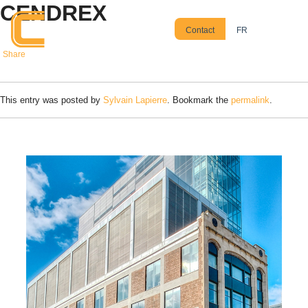
CENDREX
Skip to main content
Contact
FR
Share
This entry was posted by
Sylvain Lapierre
. Bookmark the
permalink
.