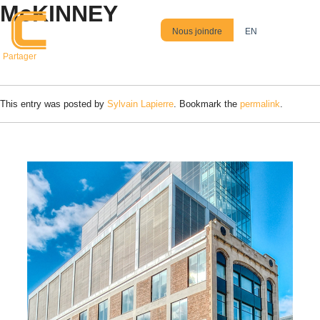
McKINNEY
Skip to main content
Nous joindre
EN
Partager
This entry was posted by
Sylvain Lapierre
. Bookmark the
permalink
.