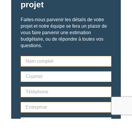
projet
Faites-nous parvenir les détails de votre
projet et notre équipe se fera un plaisir de
vous faire parvenir une estimation
budgétaire, ou de répondre à toutes vos
questions.
N
o
m
C
c
o
o
u
m
T
r
p
é
r
l
l
i
e
E
é
e
t
n
p
l
*
t
h
*
R
r
o
é
e
n
s